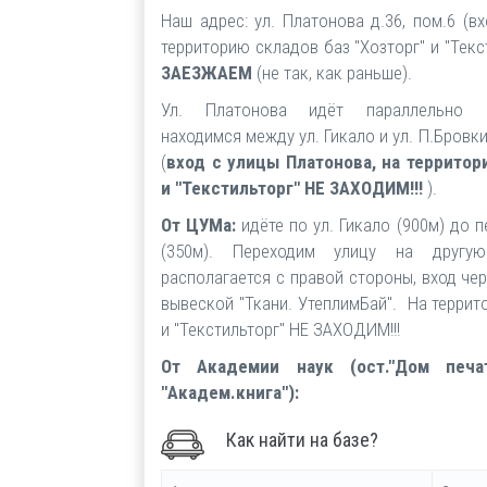
Наш адрес: ул. Платонова д.36, пом.6 (в
территорию складов баз "Хозторг" и "Текс
ЗАЕЗЖАЕМ
(не так, как раньше).
Ул. Платонова идёт параллельно 
находимся между ул. Гикало и ул. П.Бровки
(
вход с улицы Платонова, на территор
и "Текстильторг" НЕ ЗАХОДИМ!!!
).
От ЦУМа:
идёте по ул. Гикало (900м) до 
(350м). Переходим улицу на другу
располагается с правой стороны, вход чер
вывеской "Ткани. УтеплимБай". На террит
и "Текстильторг" НЕ ЗАХОДИМ!!!
От Академии наук (ост."Дом печат
"Академ.книга"):
Как найти на базе?