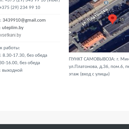
m
: +375 (29) 343 99 10
(viber)
 +375 (29) 234 99 10
:
3439910@gmail.com
:
uteplim.by
vsetkani.by
к работы:
: 8.30-17.30, без обеда
ПУНКТ САМОВЫВОЗА: г. Мин
.30-16.00, без обеда
ул.Платонова, д.36, пом.6, 
: выходной
этаж (вход с улицы)