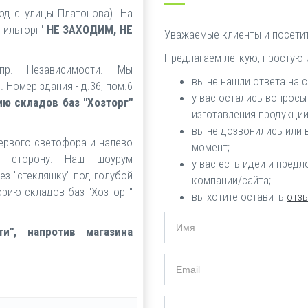
ход с улицы Платонова). На
тильторг"
НЕ ЗАХОДИМ, НЕ
Уважаемые клиенты и посетит
Предлагаем легкую, простую 
пр. Независимости. Мы
вы не нашли ответа на 
. Номер здания - д.36, пом.6
у вас остались вопросы
ию складов баз "Хозторг"
изготавления продукции
вы не дозвонились или 
первого светофора и налево
момент;
ю сторону. Наш шоурум
у вас есть идеи и пред
ез "стекляшку" под голубой
компании/сайта;
орию складов баз "Хозторг"
вы хотите оставить
отз
Имя
и", напротив магазина
Email
Телефон