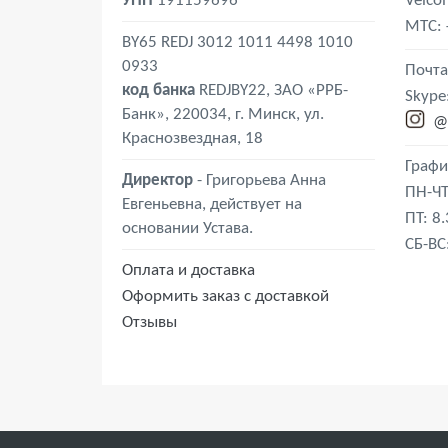
УНП
191159696
Velco
MTС
:
BY65 REDJ 3012 1011 4498 1010
0933
Почта
код банка
REDJBY22, ЗАО «РРБ-
Skype
Банк», 220034, г. Минск, ул.
@
Краснозвездная, 18
Графи
Директор
- Григорьева Анна
ПН-ЧТ
Евгеньевна, действует на
ПТ: 8
основании Устава.
СБ-ВС
Оплата и доставка
Оформить заказ с доставкой
Отзывы