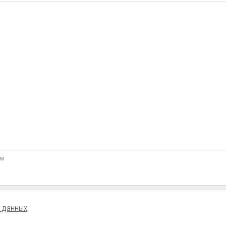
5м
 данных
.