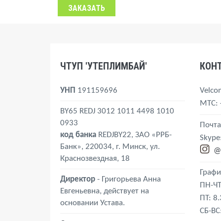
ЧТУП 'УТЕПЛИМБАЙ'
КОН
УНП
191159696
Velco
MTС
:
BY65 REDJ 3012 1011 4498 1010
0933
Почта
код банка
REDJBY22, ЗАО «РРБ-
Skype
Банк», 220034, г. Минск, ул.
@
Краснозвездная, 18
Графи
Директор
- Григорьева Анна
ПН-ЧТ
Евгеньевна, действует на
ПТ: 8
основании Устава.
СБ-ВС