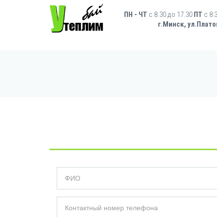
Перейти к основному содержанию
Форма поиска
ПН - ЧТ
с 8.30 до 17.30
ПТ
c 8:
г.Минск, ул.Плато
ФИО
*
Контактный номер телефона
*