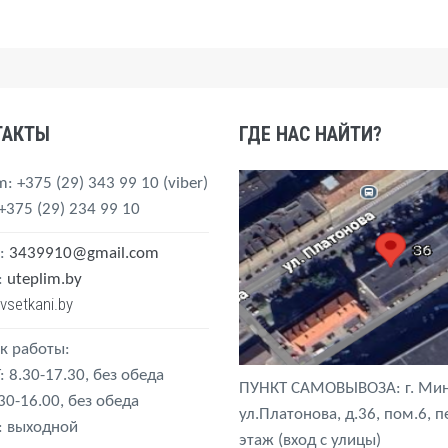
ТАКТЫ
ГДЕ НАС НАЙТИ?
m
: +375 (29) 343 99 10
(viber)
 +375 (29) 234 99 10
:
3439910@gmail.com
:
uteplim.by
vsetkani.by
к работы:
: 8.30-17.30, без обеда
ПУНКТ САМОВЫВОЗА: г. Мин
.30-16.00, без обеда
ул.Платонова, д.36, пом.6, 
: выходной
этаж (вход с улицы)