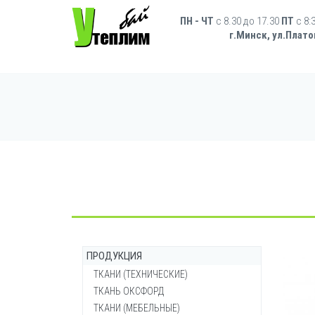
Перейти к основному содержанию
Форма поиска
ПН - ЧТ
с 8.30 до 17.30
ПТ
c 8:
г.Минск, ул.Плато
ПРОДУКЦИЯ
ТКАНИ (ТЕХНИЧЕСКИЕ)
ТКАНЬ ОКСФОРД
Брезент ОП (огнеупорный)
ТКАНИ (МЕБЕЛЬНЫЕ)
Брезент ВО (водостойкий)
Ткань Оксфорд 200-210d