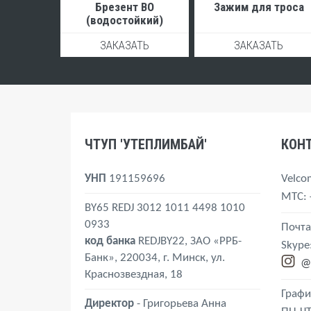
Брезент ВО
Зажим для троса
(водостойкий)
ЗАКАЗАТЬ
ЗАКАЗАТЬ
ЧТУП 'УТЕПЛИМБАЙ'
КОН
УНП
191159696
Velco
MTС
:
BY65 REDJ 3012 1011 4498 1010
0933
Почта
код банка
REDJBY22, ЗАО «РРБ-
Skype
Банк», 220034, г. Минск, ул.
@
Краснозвездная, 18
Графи
Директор
- Григорьева Анна