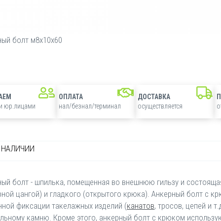
ный болт м8х10х60
АЕМ
ОПЛАТА
ДОСТАВКА
 и юр.лицами
нал/безнал/терминал
осуществляется
о
В НАЛИЧИИ
ый болт - шпилька, помещенная во внешнюю гильзу и состоящая
ной цангой) и гладкого (открытого крюка). Анкерный болт с к
нной фиксации такелажных изделий (
канатов
, тросов, цепей и 
альному камню. Кроме этого, анкерный болт с крюком использу