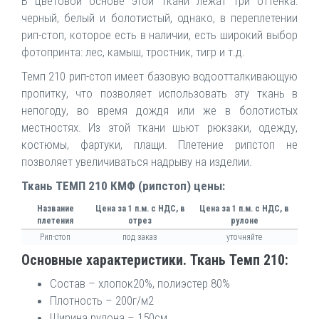
В цветовой основе этой ткани лежат три оттенка:
черный, белый и болотистый, однако, в переплетении
рип-стоп, которое есть в наличии, есть широкий выбор
фотопринта: лес, камыш, тростник, тигр и т.д.
Темп 210 рип-стоп имеет базовую водоотталкивающую
пропитку, что позволяет использовать эту ткань в
непогоду, во время дождя или же в болотистых
местностях. Из этой ткани шьют рюкзаки, одежду,
костюмы, фартуки, плащи. Плетение рипстоп не
позволяет увеличиваться надрыву на изделии.
Ткань ТЕМП 210 КМФ (рипстоп) цены:
Название
Цена за 1 п.м. с НДС, в
Цена за 1 п.м. с НДС, в
плетения
отрез
рулоне
Рип-стоп
под заказ
уточняйте
Основные характеристики. Ткань Темп 210:
Состав – хлопок20%, полиэстер 80%
Плотность – 200г/м2
Ширина рулона – 150см