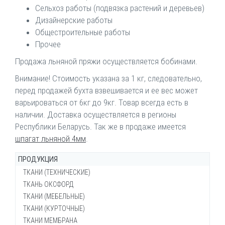
Сельхоз работы (подвязка растений и деревьев)
Дизайнерские работы
Общестроительные работы
Прочее
Продажа льняной пряжи осуществляется бобинами.
Внимание! Стоимость указана за 1 кг, следовательно,
перед продажей бухта взвешивается и ее вес может
варьироваться от 6кг до 9кг. Товар всегда есть в
наличии. Доставка осуществляется в регионы
Республики Беларусь. Так же в продаже имеется
шпагат льняной 4мм
.
ПРОДУКЦИЯ
ТКАНИ (ТЕХНИЧЕСКИЕ)
ТКАНЬ ОКСФОРД
Брезент ОП (огнеупорный)
ТКАНИ (МЕБЕЛЬНЫЕ)
Брезент ВО (водостойкий)
Ткань Оксфорд 200-210d
ТКАНИ (КУРТОЧНЫЕ)
Брезент суровый
Ткань Оксфорд 210d КМФ
Войлок мебельный
ТКАНИ МЕМБРАНА
Ткань Канвас (брезент сумочный)
Ткань Оксфорд 240d
Ворсовое полотно Велютин
Ткань Амур универсальная