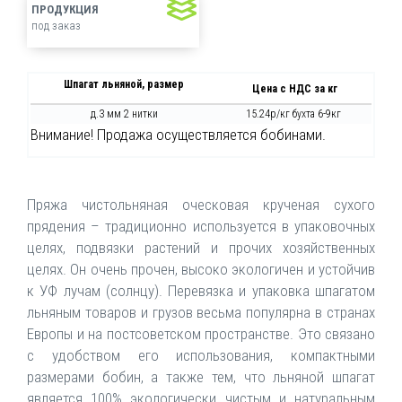
ПРОДУКЦИЯ
под заказ
Шпагат льняной, размер
Цена с НДС за кг
д.3 мм 2 нитки
15.24р/кг бухта 6-9кг
Внимание! Продажа осуществляется бобинами.
Пряжа чистольняная оческовая крученая сухого
прядения – традиционно используется в упаковочных
целях, подвязки растений и прочих хозяйственных
целях. Он очень прочен, высоко экологичен и устойчив
к УФ лучам (солнцу). Перевязка и упаковка шпагатом
льняным товаров и грузов весьма популярна в странах
Европы и на постсоветском пространстве. Это связано
с удобством его использования, компактными
размерами бобин, а также тем, что льняной шпагат
является 100% экологически чистым и натуральным