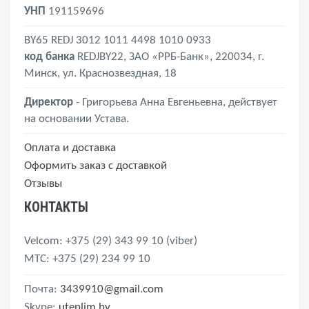
Фастекс (пряжка-замок)
УНП
191159696
Шуруп-угол
Эспандер
BY65 REDJ 3012 1011 4498 1010 0933
код банка
REDJBY22, ЗАО «РРБ-Банк», 220034, г.
Минск, ул. Краснозвездная, 18
Директор
- Григорьева Анна Евгеньевна, действует
на основании Устава.
Оплата и доставка
Оформить заказ с доставкой
Отзывы
КОНТАКТЫ
Velcom
: +375 (29) 343 99 10
(viber)
MTС
: +375 (29) 234 99 10
Почта:
3439910@gmail.com
Skype:
uteplim.by