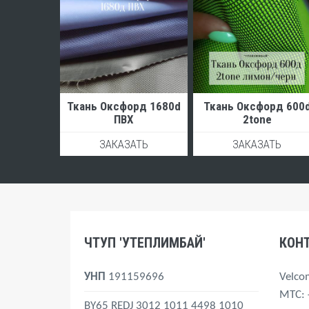
Ткань Оксфорд 1680d
Ткань Оксфорд 600
ПВХ
2tone
ЗАКАЗАТЬ
ЗАКАЗАТЬ
ЧТУП 'УТЕПЛИМБАЙ'
КОН
УНП
191159696
Velco
MTС
:
BY65 REDJ 3012 1011 4498 1010