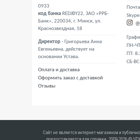
0933
Почта
код банка
REDJBY22, ЗАО «РРБ-
Skype
Банк», 220034, г. Минск, ул.
@
Краснозвездная, 18
Графи
Директор
- Григорьева Анна
ПН-ЧТ
Евгеньевна, действует на
ПТ: 8
основании Устава.
СБ-ВС
Оплата и доставка
Оформить заказ с доставкой
Отзывы
Сайт не является интернет-магазином и публичн
предоставляется для справки. 2009-2026 © ЧТ