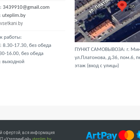
:
3439910@gmail.com
:
uteplim.by
vsetkani.by
к работы:
: 8.30-17.30, без обеда
ПУНКТ САМОВЫВОЗА: г. Мин
.30-16.00, без обеда
ул.Платонова, д.36, пом.6, 
: выходной
этаж (вход с улицы)
ой офертой, вся информация
УП «УтеплимБай»
uteplim.by