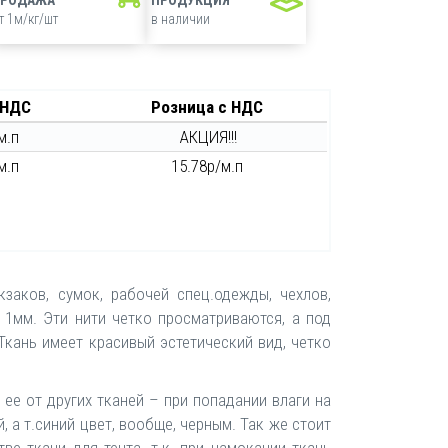
т 1м/кг/шт
в наличии
 НДС
Розница с НДС
м.п
АКЦИЯ!!!
м.п
15.78р/м.п
аков, сумок, рабочей спец.одежды, чехлов,
 1мм. Эти нити четко просматриваются, а под
кань имеет красивый эстетический вид, четко
ее от других тканей – при попадании влаги на
 а т.синий цвет, вообще, черным. Так же стоит
ве ткани для тента, т.к. при намокании ткань