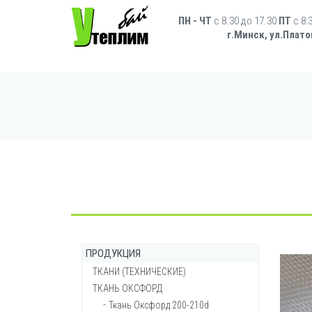
Перейти к основному содержанию
Форма поиска
ПН - ЧТ
с 8.30 до 17.30
ПТ
c 8:
г.Минск, ул.Плато
ПРОДУКЦИЯ
ТКАНИ (ТЕХНИЧЕСКИЕ)
ТКАНЬ ОКСФОРД
Брезент ОП (огнеупорный)
Брезент ВО (водостойкий)
Ткань Оксфорд 200-210d