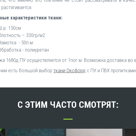
 растягивается.
ные характеристики ткани:
Ш.р. 150см
Плотность – 330гр/м2
Намотка - 50п.м.
Обработка - полиуретан
а 1680д ПУ осуществляется от 1пог.м. Возможна доставка во в
ичии есть большой выбор
ткани Оксфорд
с ПУ и ПВХ пропитками
С ЭТИМ ЧАСТО СМОТРЯТ: