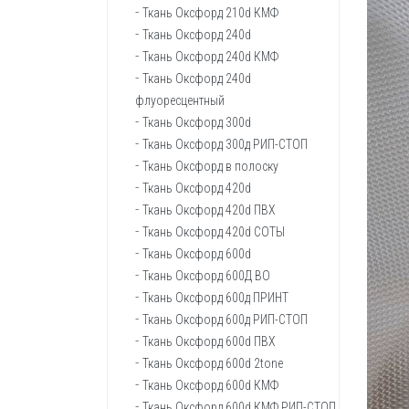
Брезент суровый
Ткань Оксфорд 210d КМФ
Ткань Канвас (брезент сумочный)
Ткань Оксфорд 240d
Ткань Канвас
Ткань Оксфорд 240d КМФ
Ткань Кирза
Ткань Оксфорд 240d
флуоресцентный
Ткань Кондор
Ткань Кондор арт.30с30
Ткань Оксфорд 300d
Ткань Кордура 500D
Ткань Оксфорд 300д РИП-СТОП
Ткань техническая Молескин
Ткань Оксфорд в полоску
Ткань тентовая РИВЕРТЕКС
Ткань Оксфорд 420d
Ткань акриловая Старбрик (100%
Ткань Оксфорд 420d ПВХ
олефин)
Ткань Оксфорд 420d СОТЫ
Палаточная ткань
Ткань Оксфорд 600d
Ткань Оксфорд 600Д ВО
Ткань Оксфорд 600д ПРИНТ
Ткань Оксфорд 600д РИП-СТОП
Ткань Оксфорд 600d ПВХ
Ткань Оксфорд 600d 2tone
Ткань Оксфорд 600d КМФ
Ткань Оксфорд 600d КМФ РИП-СТОП