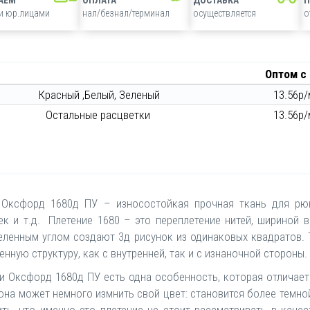
 и юр.лицами
нал/безнал/терминал
осуществляется
о
Оптом с
Красный ,Белый, Зеленый
13.56р/
Остальные расцветки
13.56р/
 Оксфорд 1680д ПУ – износостойкая прочная ткань для рюкз
ек и т.д. Плетение 1680 – это переплетение нитей, шириной в
еленным углом создают 3д рисунок из одинаковых квадратов. Т
нную структуру, как с внутренней, так и с изнаночной стороны.
и Оксфорд 1680д ПУ есть одна особенность, которая отличает 
она может немного измнить свой цвет: становится более темной,
ть, что именно это плетение не стоит рассматривать в качест