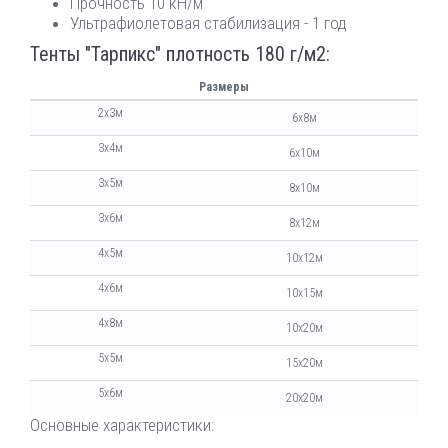
Прочность 10 кН/м
Ультрафиолетовая стабилизация - 1 год
Тенты "Тарпикс" плотность 180 г/м2:
Размеры
2х3м
6х8м
3х4м
6х10м
3х5м
8х10м
3х6м
8х12м
4х5м
10х12м
4х6м
10х15м
4х8м
10х20м
5х5м
15х20м
5х6м
20х20м
Основные характеристики: