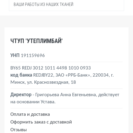
Эспандер
ВАШИ РАБОТЫ ИЗ НАШИХ ТКАНЕЙ
Чехлы на мотоцикл, велосипед, скутер
Боксерские груши
Зонты для кафе и отдыха
Чехол на тандыр, мангал, барбекю
Брезентовые палатки
Палатки "Домик"
Чехол для лодок, катеров
Брезентовые рукава
Складные столы
Чехол для легкового авто
Индивидуальный пошив
Шатры "Трансформер"
ЧТУП 'УТЕПЛИМБАЙ'
УНП
191159696
BY65 REDJ 3012 1011 4498 1010 0933
код банка
REDJBY22, ЗАО «РРБ-Банк», 220034, г.
Минск, ул. Краснозвездная, 18
Директор
- Григорьева Анна Евгеньевна, действует
на основании Устава.
Оплата и доставка
Оформить заказ с доставкой
Отзывы