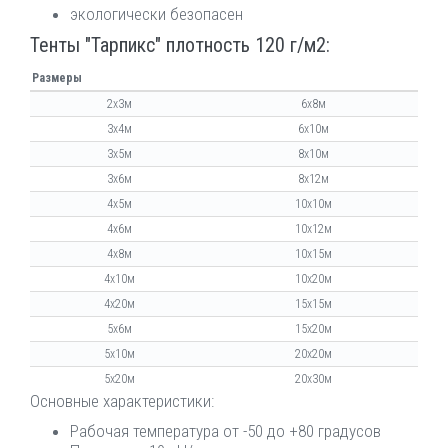
экологически безопасен
Тенты "Тарпикс" плотность 120 г/м2:
Размеры
2х3м
6х8м
3х4м
6х10м
3х5м
8х10м
3х6м
8х12м
4х5м
10х10м
4х6м
10х12м
4х8м
10х15м
4х10м
10х20м
4х20м
15х15м
5х6м
15х20м
5х10м
20х20м
5х20м
20х30м
Основные характеристики:
Рабочая температура от -50 до +80 градусов