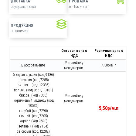
ДОСТАВКА
ПРОДАЖА
осуществляется
от 1м/кг/шт
ПРОДУКЦИЯ
в наличии
Оптовая цена с
Розничная цена с
НДС
НДС
Уточняйте у
В ассортименте
7.50р/м.п
менеджеров.
бледная фуксия (код 9186)
т.фуксия (код 7288)
вишня (код 12385)
полынь (код 8551, 13181)
беж.св. (код 7350)
Уточняйте у
коричневый медведь (код
менеджеров
10536)
5,50р/м.п
голубой (код 7290)
т.синий (код 7205)
коралл (код 9520)
зеленый (код 9184)
св.серый (код 12282)