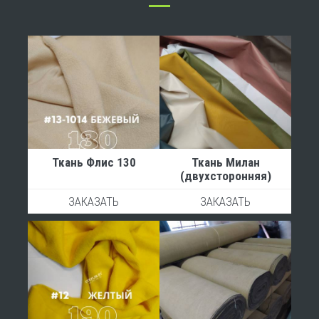
Трос оцинкованный
Фастекс (пряжка-замок)
Шуруп-угол
Эспандер
Ткань Флис 130
Ткань Милан
(двухсторонняя)
ЗАКАЗАТЬ
ЗАКАЗАТЬ