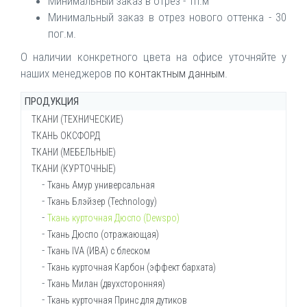
Минимальный заказ в отрез - 1п.м
Минимальный заказ в отрез нового оттенка - 30
пог.м.
О наличии конкретного цвета на офисе уточняйте у
наших менеджеров
по контактным данным
.
ПРОДУКЦИЯ
ТКАНИ (ТЕХНИЧЕСКИЕ)
ТКАНЬ ОКСФОРД
Брезент ОП (огнеупорный)
ТКАНИ (МЕБЕЛЬНЫЕ)
Брезент ВО (водостойкий)
Ткань Оксфорд 200-210d
ТКАНИ (КУРТОЧНЫЕ)
Брезент суровый
Ткань Оксфорд 210d КМФ
Войлок мебельный
Ткань Канвас (брезент сумочный)
Ткань Оксфорд 240d
Ворсовое полотно Велютин
Ткань Амур универсальная
Ткань Канвас
Ткань Оксфорд 240d КМФ
Декоративная мебельная рогожка
Ткань Блэйзер (Technology)
Ткань Кирза
Ткань Оксфорд 240d флуоресцентный
Искусственная кожа
Ткань курточная Дюспо (Dewspo)
Ткань Кондор
Ткань Оксфорд 300d
Материал Спанбонд (СпанБел)
Ткань Дюспо (отражающая)
Ткань Кондор арт.30с30
Ткань Оксфорд 300д РИП-СТОП
Мебельная ткань SAW (рогожка)
Ткань IVA (ИВА) с блеском
Ткань Кордура 500D
Ткань Оксфорд в полоску
Мебельная ткань SО (велюр)
Ткань курточная Карбон (эффект бархата)
Ткань техническая Молескин
Ткань Оксфорд 420d
Мебельная ткань Mal.New (рогожка)
Ткань Милан (двухсторонняя)
Ткань тентовая РИВЕРТЕКС
Ткань Оксфорд 420d ПВХ
Ткань курточная Принс для дутиков