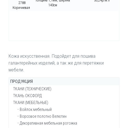
толщина 1,1мм, ширина
30,24р/м.п
2788
140см
Коричневая
Кожа искусственная. Подойдет для пошива
галантерейных изделий, а так же для перетяжки
мебели.
ПРОДУКЦИЯ
ТКАНИ (ТЕХНИЧЕСКИЕ)
ТКАНЬ ОКСФОРД
Брезент ОП (огнеупорный)
ТКАНИ (МЕБЕЛЬНЫЕ)
Брезент ВО (водостойкий)
Ткань Оксфорд 200-210d
Брезент суровый
Ткань Оксфорд 210d КМФ
Войлок мебельный
Ткань Канвас (брезент сумочный)
Ткань Оксфорд 240d
Ворсовое полотно Велютин
Ткань Канвас
Ткань Оксфорд 240d КМФ
Декоративная мебельная рогожка