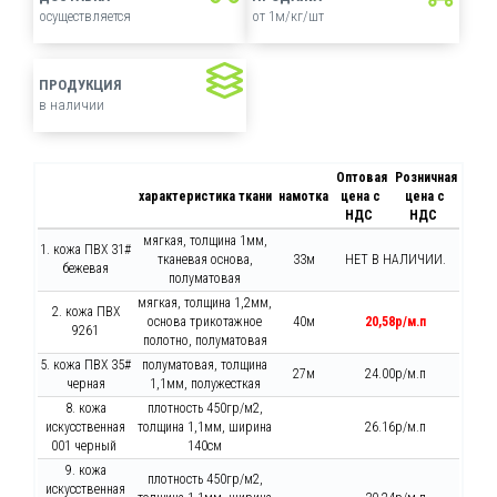
осуществляется
от 1м/кг/шт
ПРОДУКЦИЯ
в наличии
Оптовая
Розничная
характеристика ткани
намотка
цена с
цена с
НДС
НДС
мягкая, толщина 1мм,
1. кожа ПВХ 31#
тканевая основа,
33м
НЕТ В НАЛИЧИИ.
бежевая
полуматовая
мягкая, толщина 1,2мм,
2. кожа ПВХ
основа трикотажное
40м
20,58р/м.п
9261
полотно, полуматовая
5. кожа ПВХ 35#
полуматовая, толщина
27м
24.00р/м.п
черная
1,1мм, полужесткая
8. кожа
плотность 450гр/м2,
искусственная
толщина 1,1мм, ширина
26.16р/м.п
001 черный
140см
9. кожа
плотность 450гр/м2,
искусственная