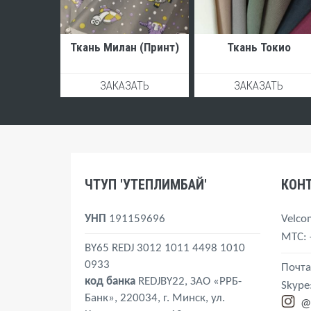
Ткань Милан (Принт)
Ткань Токио
ЗАКАЗАТЬ
ЗАКАЗАТЬ
ЧТУП 'УТЕПЛИМБАЙ'
КОН
УНП
191159696
Velco
MTС
:
BY65 REDJ 3012 1011 4498 1010
0933
Почта
код банка
REDJBY22, ЗАО «РРБ-
Skype
Банк», 220034, г. Минск, ул.
@