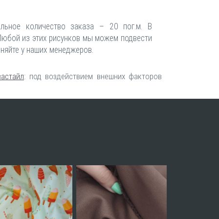
альное количество заказа – 20 пог.м. В
 Любой из этих рисунков мы можем подвести
очняйте у наших менеджеров.
вастайл
: под воздействием внешних факторов