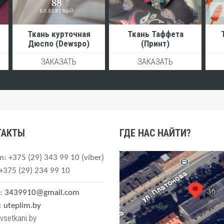
Ткань курточная
Ткань Таффета
Дюспо (Dewspo)
(Принт)
ЗАКАЗАТЬ
ЗАКАЗАТЬ
ТАКТЫ
ГДЕ НАС НАЙТИ?
m
: +375 (29) 343 99 10
(viber)
 +375 (29) 234 99 10
:
3439910@gmail.com
:
uteplim.by
vsetkani.by