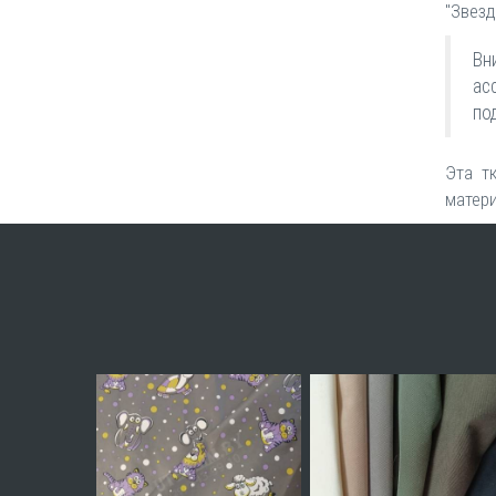
"Звезд
Вн
ас
по
Эта т
матери