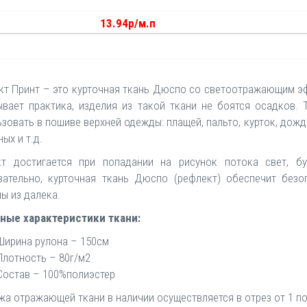
13.94р/м.п
т Принт – это курточная ткань Дюспо со светоотражающим эфф
ывает практика, изделия из такой ткани не боятся осадков
зовать в пошиве верхней одежды: плащей, пальто, курток, дожд
ых и т.д.
т достигается при попадании на рисунок потока свет, б
вательно, курточная ткань Дюспо (рефлект) обеспечит безоп
ы из далека.
ные характеристики ткани:
Ширина рулона – 150см
Плотность – 80г/м2
Состав – 100%полиэстер
а отражающей ткани в наличии осуществляется в отрез от 1 пог