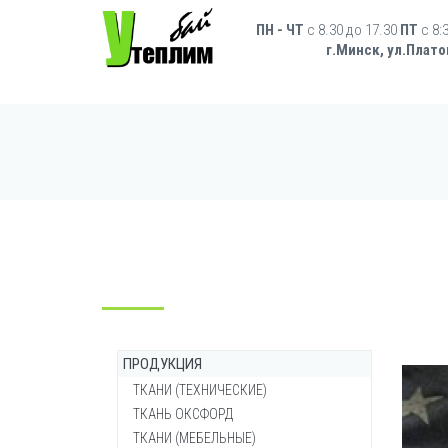
Перейти к основному содержанию
Форма поиска
ПН - ЧТ
с 8.30 до 17.30
ПТ
c 8:
г.Минск, ул.Плато
ПРОДУКЦИЯ
ТКАНИ (ТЕХНИЧЕСКИЕ)
ТКАНЬ ОКСФОРД
Брезент ОП (огнеупорный)
ТКАНИ (МЕБЕЛЬНЫЕ)
Брезент ВО (водостойкий)
Ткань Оксфорд 200-210d