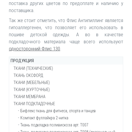
поставка других цветов по предоплате и наличию у
поставщика.
Так же стоит отметить, что Флис Антипиллинг является
гипоаллергенен, что позволяет его использовать в
пошиве детской одежды. А во в качестве
подкладочного материала чаще всего используют
односторонний Флис 130
.
ПРОДУКЦИЯ
ТКАНИ (ТЕХНИЧЕСКИЕ)
ТКАНЬ ОКСФОРД
Брезент ОП (огнеупорный)
ТКАНИ (МЕБЕЛЬНЫЕ)
Брезент ВО (водостойкий)
Ткань Оксфорд 200-210d
ТКАНИ (КУРТОЧНЫЕ)
Брезент суровый
Ткань Оксфорд 210d КМФ
Войлок мебельный
ТКАНИ МЕМБРАНА
Ткань Канвас (брезент сумочный)
Ткань Оксфорд 240d
Ворсовое полотно Велютин
Ткань Амур универсальная
ТКАНИ ПОДКЛАДОЧНЫЕ
Ткань Канвас
Ткань Оксфорд 240d КМФ
Декоративная мебельная рогожка
Ткань Блэйзер (Technology)
Ткань Дюспо (мембрана)
Ткань Кирза
Ткань Оксфорд 240d флуоресцентный
Искусственная кожа
Ткань курточная Дюспо (Dewspo)
Ткань курточная Дюспо Teflon 5к/5к
Бифлекс ткань для фитнеса, спорта и танцев
Ткань Кондор
Ткань Оксфорд 300d
Материал Спанбонд (СпанБел)
Ткань Дюспо (отражающая)
Ткань махра с мембраной
Компакт фуллайкра 2-нитка
Ткань Кондор арт.30с30
Ткань Оксфорд 300д РИП-СТОП
Мебельная ткань SAW (рогожка)
Ткань IVA (ИВА) с блеском
Ткань мембрана Dobby Digital (авторский дизайн)
Ткань подкладка поливискоза арт. Т007