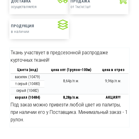
ДОСТАВКА
ПРОДАЖА
осуществляется
от 1м/кг/шт
ПРОДУКЦИЯ
в наличии
Ткань участвует в предсезонной распродаже
курточных тканей!
Цвета (код)
цена опт (1рулон~100м)
цена в отрез
василек (10479)
8,64р/п.м.
9,96р/п.м.
т.серый (10480)
серый (10482)
коралл (10484)
8,28р/п.м.
АКЦИЯ!!!
Под заказ можно привезти любой цвет из палитры,
при наличии его у Поставщика. Минимальный заказ - 1
рулон.