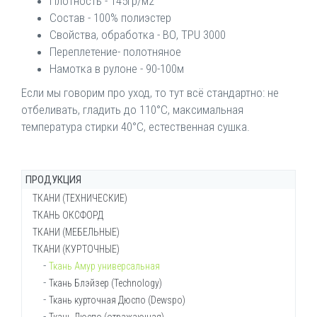
Плотность - 145гр/м2
Состав - 100% полиэстер
Свойства, обработка - ВО, TPU 3000
Переплетение- полотняное
Намотка в рулоне - 90-100м
Если мы говорим про уход, то тут всё стандартно: не
отбеливать, гладить до 110°C, максимальная
температура стирки 40°C, естественная сушка.
ПРОДУКЦИЯ
ТКАНИ (ТЕХНИЧЕСКИЕ)
ТКАНЬ ОКСФОРД
Брезент ОП (огнеупорный)
ТКАНИ (МЕБЕЛЬНЫЕ)
Брезент ВО (водостойкий)
Ткань Оксфорд 200-210d
ТКАНИ (КУРТОЧНЫЕ)
Брезент суровый
Ткань Оксфорд 210d КМФ
Войлок мебельный
Ткань Канвас (брезент сумочный)
Ткань Оксфорд 240d
Ворсовое полотно Велютин
Ткань Амур универсальная
Ткань Канвас
Ткань Оксфорд 240d КМФ
Декоративная мебельная рогожка
Ткань Блэйзер (Technology)
Ткань Кирза
Ткань Оксфорд 240d флуоресцентный
Искусственная кожа
Ткань курточная Дюспо (Dewspo)