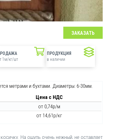
ЗАКАЗАТЬ
ПРОДАЖА
ПРОДУКЦИЯ
т 1м/кг/шт
в наличии
тся метрами и бухтами. Диаметры: 6-30мм.
Цена с НДС
от 0,74р/м
от 14,61р/кг
 косичку. На ощупь очень нежный, не оставляет