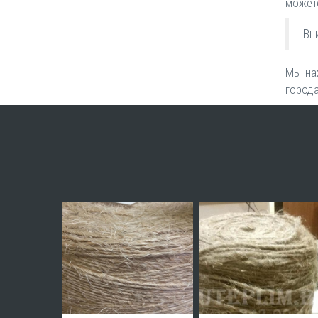
можете
Вн
Мы нах
города