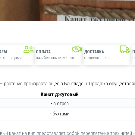
АЕМ
ОПЛАТА
ДОСТАВКА
 и юр.лицами
нал/безнал/терминал
осуществляется
о
– растение произрастающее в Бангладеш. Продажа осуществляе
Канат джутовый
- в отрез
- бухтами
ый канат на вид представляет собой переплетение трех нитей -