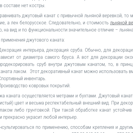
 в составе нет костры.
равнивать джутовый канат с привычной льняной веревкой, то м
ие, а лен белорусское. Следовательно, и стоимость
льняной в
, на вид и по функциональности значительное отличие – льнян
 применения джутового каната:
Декорация интерьера, декорация сруба. Обычно, для декораци
зависит от диаметра самого бруса. А вот для декорации око
продекорировать сруб внутри джутовым канатом, то, в прин
каната лаком. Этот декоративный канат можно использовать вм
Спортивный инвентарь.
Производство ковровых покрытий.
жа каната осуществляется метрами и бухтами. Джутовый канат 
тистый) цвет и весьма респектабельный внешний вид. При деко
 лаком либо грунтовкой. При такой обработке канат устойчив
 и прекрасно украсит любой интерьер.
нсультироваться по применению, способам крепления и други