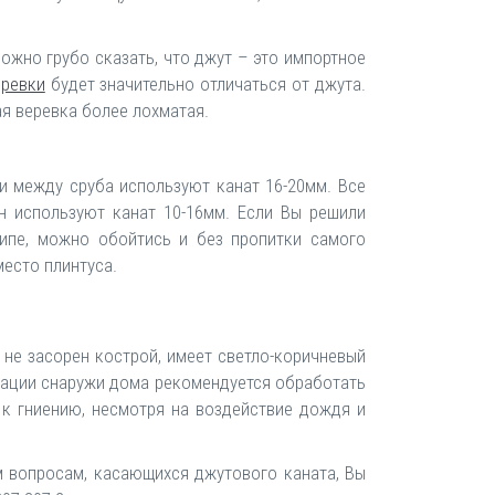
ожно грубо сказать, что джут – это импортное
еревки
будет значительно отличаться от джута.
ая веревка более лохматая.
и между сруба используют канат 16-20мм. Все
н используют канат 10-16мм. Если Вы решили
ципе, можно обойтись и без пропитки самого
есто плинтуса.
не засорен кострой, имеет светло-коричневый
рации снаружи дома рекомендуется обработать
 к гниению, несмотря на воздействие дождя и
м вопросам, касающихся джутового каната, Вы