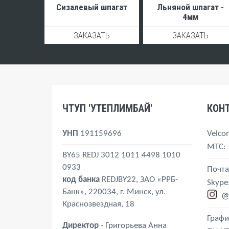
Сизалевый шпагат
Льняной шпагат -
4мм
ЗАКАЗАТЬ
ЗАКАЗАТЬ
ЧТУП 'УТЕПЛИМБАЙ'
КОН
УНП
191159696
Velco
MTС
:
BY65 REDJ 3012 1011 4498 1010
0933
Почта
код банка
REDJBY22, ЗАО «РРБ-
Skype
Банк», 220034, г. Минск, ул.
@
Краснозвездная, 18
Графи
Директор
- Григорьева Анна