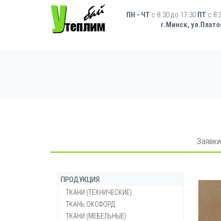
Перейти к основному содержанию
Форма поиска
ПН - ЧТ
с 8.30 до 17.30
ПТ
c 8:
г.Минск, ул.Плато
Заявки
ПРОДУКЦИЯ
ТКАНИ (ТЕХНИЧЕСКИЕ)
ТКАНЬ ОКСФОРД
Брезент ОП (огнеупорный)
ТКАНИ (МЕБЕЛЬНЫЕ)
Брезент ВО (водостойкий)
Ткань Оксфорд 200-210d