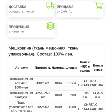
ДОСТАВКА
ПРОДАЖА
осуществляется
от 1м/кг/шт
ПРОДУКЦИЯ
в наличии
Мешковина (ткань мешочная, ткань
упаковочная). Состав: 100% лен.
Цена с
Цена в
НДС в
Артикул
Плотность
Намотка
Ширина
отрез
рулоне
Ткань мешочная
СНЯТА С
арт. 4с81
430гр/м2
100м
106см
ПРОИЗВОДСТВА
100%лен
Ткань мешочная
425+/-25 г/
9,18р/
14,02р/
100м
106см
лен/джут
м2
п.м.
п.м.
Ткань
СНЯТА С
упаковочная арт.
265гр/м2
150м
110см
ПРОИЗВОДСТВА
4с79 100% лен