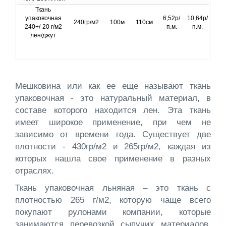
Ткань
упаковочная
6,52р/
10,64р/
240гр/м2
100м
110см
240+/-20 г/м2
п.м.
п.м.
лен/джут
Мешковина или как ее еще называют ткань
упаковочная - это натуральный материал, в
составе которого находится лен. Эта ткань
имеет широкое применение, при чем не
зависимо от времени года. Существует две
плотности - 430гр/м2 и 265гр/м2, каждая из
которых нашла свое применение в разных
отраслях.
Ткань упаковочная льняная – это ткань с
плотностью 265 г/м2, которую чаще всего
покупают рулонами компании, которые
занимаются перевозкой сыпучих материалов.