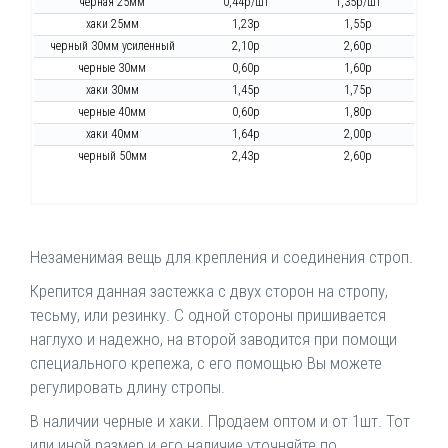
черная 25мм
0,44р/шт
1,35р/шт
хаки 25мм
1,23р
1,55р
черный 30мм усиленный
2,10р
2,60р
черные 30мм
0,60р
1,60р
хаки 30мм
1,45р
1,75р
черные 40мм
0,60р
1,80р
хаки 40мм
1,64р
2,00р
черный 50мм
2,43р
2,60р
Незаменимая вещь для крепления и соединения строп.
Крепится данная застежка с двух сторон на стропу,
тесьму, или резинку. С одной стороны пришивается
наглухо и надежно, на второй заводится при помощи
специального крепежа, с его помощью Вы можете
регулировать длину стропы.
В наличии черные и хаки. Продаем оптом и от 1шт. Тот
или иной размер и его наличие уточняйте по