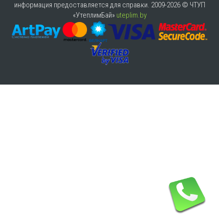
информация предоставляется для справки. 2009-2026 © ЧТУП
«УтеплимБай»
uteplim.by