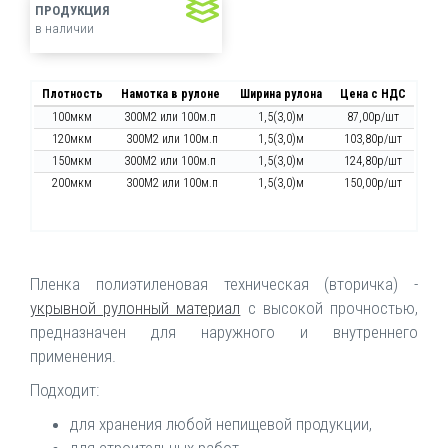
ПРОДУКЦИЯ
в наличии
Плотность
Намотка в рулоне
Ширина рулона
Цена с НДС
100мкм
300М2 или 100м.п
1,5(3,0)м
87,00р/шт
120мкм
300М2 или 100м.п
1,5(3,0)м
103,80р/шт
150мкм
300М2 или 100м.п
1,5(3,0)м
124,80р/шт
200мкм
300М2 или 100м.п
1,5(3,0)м
150,00р/шт
Пленка полиэтиленовая техническая (вторичка) -
укрывной рулонный материал
с высокой прочностью,
предназначен для наружного и внутреннего
применения.
Подходит:
для хранения любой непищевой продукции,