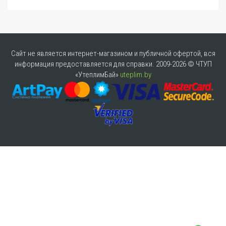
Сайт не является интернет-магазином и публичной офертой, вся
информация предоставляется для справки. 2009-2026 © ЧТУП
«УтеплимБай»
uteplim.by