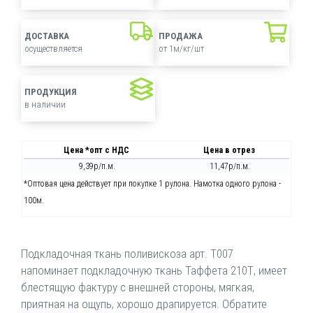
ДОСТАВКА
ПРОДАЖА
осуществляется
от 1м/кг/шт
ПРОДУКЦИЯ
в наличии
Цена *опт с НДС
Цена в отрез
9,39р/п.м.
11,47р/п.м.
*Оптовая цена действует при покупке 1 рулона. Намотка одного рулона -
100м.
Подкладочная ткань поливискоза арт. Т007
напоминает подкладочную ткань Таффета 210Т, имеет
блестящую фактуру с внешней стороны, мягкая,
приятная на ощупь, хорошо драпируется. Обратите