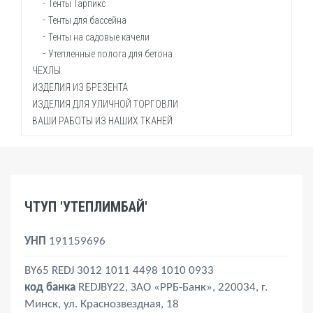
Нитки армированные 45ЛЛ в ассортименте
Шторы для автомоек
Тенты Тарпикс
Стропа (лента ременная)
Шторы для сварочных работ
Тенты для бассейна
Саморез с прессшайбой
Тенты на садовые качели
Талреп
Утепленные полога для бетона
Трос оцинкованный
ЧЕХЛЫ
Фастекс (пряжка-замок)
ИЗДЕЛИЯ ИЗ БРЕЗЕНТА
Чехол для оборудования, техники
Шуруп-угол
ИЗДЕЛИЯ ДЛЯ УЛИЧНОЙ ТОРГОВЛИ
Чехол для садовой мебели
Брезентовые потолки
Эспандер
ВАШИ РАБОТЫ ИЗ НАШИХ ТКАНЕЙ
Чехлы на мотоцикл, велосипед, скутер
Боксерские груши
Зонты для кафе и отдыха
Чехол на тандыр, мангал, барбекю
Брезентовые палатки
Палатки "Домик"
Чехол для лодок, катеров
Брезентовые рукава
Складные столы
Чехол для легкового авто
Индивидуальный пошив
Шатры "Трансформер"
ЧТУП 'УТЕПЛИМБАЙ'
УНП
191159696
BY65 REDJ 3012 1011 4498 1010 0933
код банка
REDJBY22, ЗАО «РРБ-Банк», 220034, г.
Минск, ул. Краснозвездная, 18