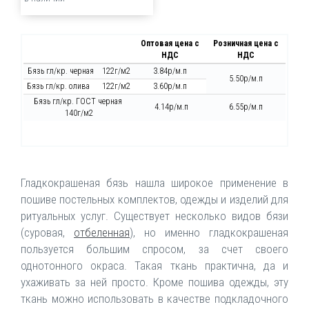
Оптовая цена с
Розничная цена с
НДС
НДС
Бязь гл/кр. черная 122г/м2
3.84р/м.п
5.50р/м.п
Бязь гл/кр. олива 122г/м2
3.60р/м.п
Бязь гл/кр. ГОСТ черная
4.14р/м.п
6.55р/м.п
140г/м2
Гладкокрашеная бязь нашла широкое применение в
пошиве постельных комплектов, одежды и изделий для
ритуальных услуг. Существует несколько видов бязи
(суровая,
отбеленная
), но именно гладкокрашеная
пользуется большим спросом, за счет своего
однотонного окраса. Такая ткань практична, да и
ухаживать за ней просто. Кроме пошива одежды, эту
ткань можно использовать в качестве подкладочного