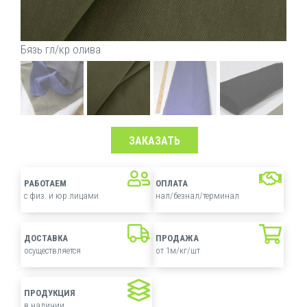
Бязь гл/кр олива
ЗАКАЗАТЬ
РАБОТАЕМ
ОПЛАТА
с физ. и юр.лицами
нал/безнал/терминал
ДОСТАВКА
ПРОДАЖА
осуществляется
от 1м/кг/шт
ПРОДУКЦИЯ
в наличии