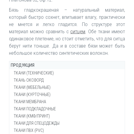
Бязь гладкокрашеная – натуральный материал,
который быстро сохнет, впитывает влагу, практически
не мнется и легко гладится. По структуре этот
материал можно сравнить с
ситцем
. Обе ткани имеют
одинаковое плетение, но стоит отметить, что для ситца
берут нити тоньше. Да и в составе бязи может быть
небольшое количество синтетических волокон.
ПРОДУКЦИЯ
ТКАНИ (ТЕХНИЧЕСКИЕ)
ТКАНЬ ОКСФОРД
Брезент ОП (огнеупорный)
ТКАНИ (МЕБЕЛЬНЫЕ)
Брезент ВО (водостойкий)
Ткань Оксфорд 200-210d
ТКАНИ (КУРТОЧНЫЕ)
Брезент суровый
Ткань Оксфорд 210d КМФ
Войлок мебельный
ТКАНИ МЕМБРАНА
Ткань Канвас (брезент сумочный)
Ткань Оксфорд 240d
Ворсовое полотно Велютин
Ткань Амур универсальная
ТКАНИ ПОДКЛАДОЧНЫЕ
Ткань Канвас
Ткань Оксфорд 240d КМФ
Декоративная мебельная рогожка
Ткань Блэйзер (Technology)
Ткань Дюспо (мембрана)
ТКАНИ (КМФ/ПРИНТ)
Ткань Кирза
Ткань Оксфорд 240d флуоресцентный
Искусственная кожа
Ткань курточная Дюспо (Dewspo)
Ткань курточная Дюспо Teflon 5к/5к
Бифлекс ткань для фитнеса, спорта и танцев
ТКАНИ ДЛЯ СПЕЦОДЕЖДЫ
Ткань Кондор
Ткань Оксфорд 300d
Материал Спанбонд (СпанБел)
Ткань Дюспо (отражающая)
Ткань махра с мембраной
Компакт фуллайкра 2-нитка
Ткань Грета (Принт)
ТКАНИ ПВХ (PVC)
Ткань Кондор арт.30с30
Ткань Оксфорд 300д РИП-СТОП
Мебельная ткань SAW (рогожка)
Ткань IVA (ИВА) с блеском
Ткань мембрана Dobby Digital (авторский дизайн)
Ткань подкладка поливискоза арт. Т007
Ткань Блэйзер (Принт)
Ткань АЯКС