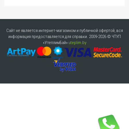
Сайт не является интернет-магазином и публичной офертой, вся
информация предоставляется для справки. 2009-2026 © ЧТУП
«УтеплимБай»
uteplim.by