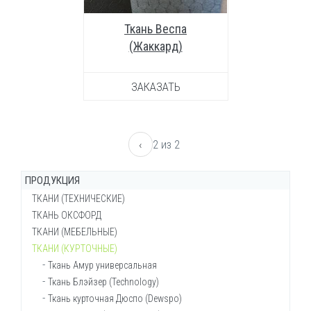
Ткань Веспа
(Жаккард)
ЗАКАЗАТЬ
‹
2 из 2
ПРОДУКЦИЯ
ТКАНИ (ТЕХНИЧЕСКИЕ)
ТКАНЬ ОКСФОРД
Брезент ОП (огнеупорный)
ТКАНИ (МЕБЕЛЬНЫЕ)
Брезент ВО (водостойкий)
Ткань Оксфорд 200-210d
ТКАНИ (КУРТОЧНЫЕ)
Брезент суровый
Ткань Оксфорд 210d КМФ
Войлок мебельный
Ткань Канвас (брезент сумочный)
Ткань Оксфорд 240d
Ворсовое полотно Велютин
Ткань Амур универсальная
Ткань Канвас
Ткань Оксфорд 240d КМФ
Декоративная мебельная рогожка
Ткань Блэйзер (Technology)
Ткань Кирза
Ткань Оксфорд 240d флуоресцентный
Искусственная кожа
Ткань курточная Дюспо (Dewspo)