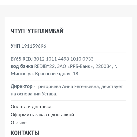
Утепленные шторы
Тент на беседку
Чехол на тандыр, мангал, барбекю
Брезентовые палатки
Палатки "Домик"
Нитки армированные 45ЛЛ в ассортименте
Шторы для автомоек
Тенты Тарпикс
Чехол для лодок, катеров
Брезентовые рукава
Складные столы
Стропа (лента ременная)
Шторы для сварочных работ
Тенты для бассейна
Чехол для легкового авто
Индивидуальный пошив
Шатры "Трансформер"
Саморез с прессшайбой
Тенты на садовые качели
Талреп
ЧТУП 'УТЕПЛИМБАЙ'
Утепленные полога для бетона
Трос оцинкованный
Фастекс (пряжка-замок)
УНП
191159696
Шуруп-угол
Эспандер
BY65 REDJ 3012 1011 4498 1010 0933
код банка
REDJBY22, ЗАО «РРБ-Банк», 220034, г.
Минск, ул. Краснозвездная, 18
Директор
- Григорьева Анна Евгеньевна, действует
на основании Устава.
Оплата и доставка
Оформить заказ с доставкой
Отзывы
КОНТАКТЫ